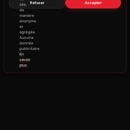
Refuser
Accepter
site,
de
manière
anonyme
et
agrégée.
Aucune
donnée
publicitaire.
En
savoir
plus
.
NOTRE HISTOIRE
Pourquoi
Leaf Production