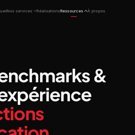
ueil
Nos services
Réalisations
Ressources
À propos
benchmarks &
'expérience
ctions
ation