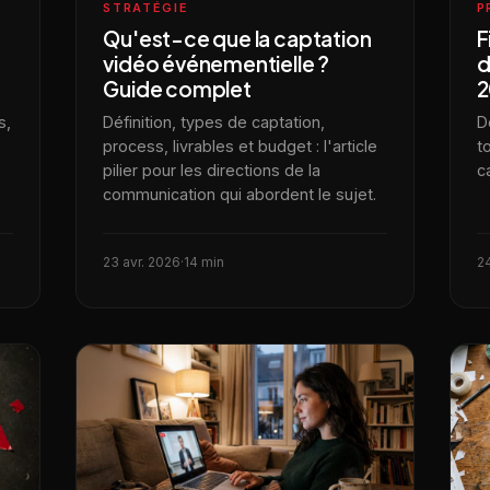
STRATÉGIE
P
Qu'est-ce que la captation
F
vidéo événementielle ?
d
Guide complet
2
s,
Définition, types de captation,
De
process, livrables et budget : l'article
t
pilier pour les directions de la
c
communication qui abordent le sujet.
23 avr. 2026
·
14 min
24