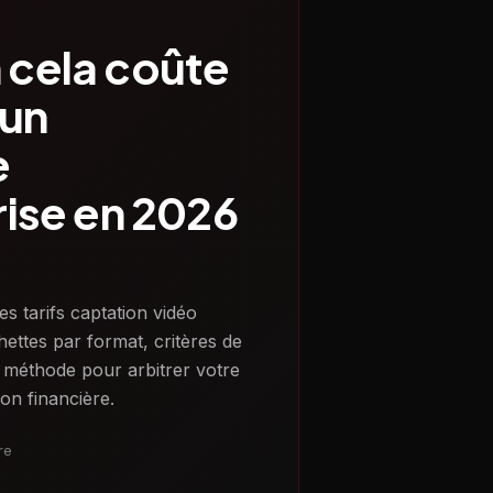
cela coûte
 un
e
rise en 2026
s tarifs captation vidéo
hettes par format, critères de
et méthode pour arbitrer votre
ion financière.
re