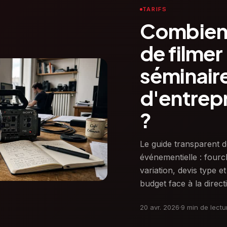
TARIFS
Combien 
de filmer
séminair
d'entrep
?
Le guide transparent de
événementielle : fourc
variation, devis type 
budget face à la direct
20 avr. 2026
·
9 min de lectu