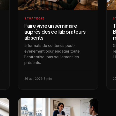
STRATÉGIE
S
Faire vivre un séminaire
T
auprès des collaborateurs
B
absents
m
5 formats de contenus post-
G
événement pour engager toute
r
l'entreprise, pas seulement les
L
présents.
26 avr. 2026
·
8 min
27