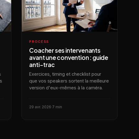
PROCESS
Coacher ses intervenants
avant une convention : guide
anti-trac
s
Exercices, timing et checklist pour
is
que vos speakers sortent la meilleure
version d'eux-mêmes à la caméra.
29 avr. 2026
·
7 min